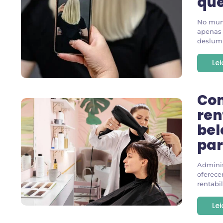
que
No mund
apenas 
deslumb
Le
Co
ren
bel
par
Adminis
oferece
rentabil
Le