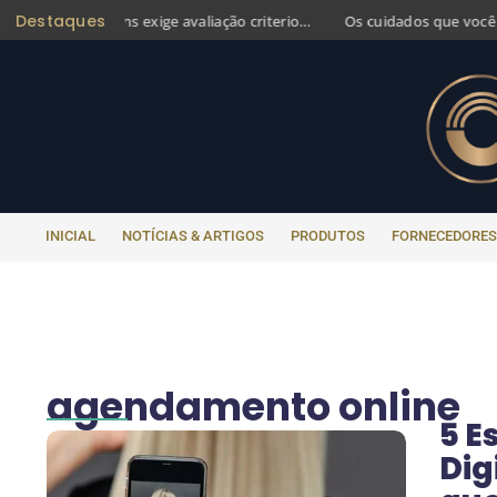
Destaques
Transplante capilar em jovens exige avaliação criteriosa para evitar retoques futuros
INICIAL
NOTÍCIAS & ARTIGOS
PRODUTOS
FORNECEDORES
agendamento online
5 E
Dig