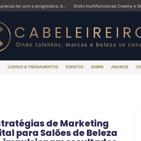
Os cuidados que você precisa ter com a progressiva: dicas para evitar danos aos cabelos
Sticks multifuncionais Creamy e Skelt chegam ao mercado
CURSOS & TREINAMENTOS
EVENTOS
SOBRE
ANUNCIE
C
stratégias de Marketing
ital para Salões de Beleza